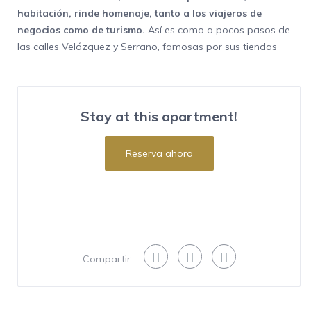
habitación, rinde homenaje, tanto a los viajeros de
negocios como de turismo.
Así es como a pocos pasos de
las calles Velázquez y Serrano, famosas por sus tiendas
de lujo, pone a disposición una experiencia de confort en
una estancia única, muy cerca del centro de la ciudad.
La zona permite a los huéspedes tener a su alcance una
Stay at this apartment!
de las mejores propuestas, a la hora de degustar la
comida madrileña e internacional, e ir de compras. No
Reserva ahora
conforme con ello, está a poca distancia de los más
importantes epicentros de arte: Museo Nacional del Prado
y Thyssen-Bornemisza.
Orientado al exterior del edificio, el acogedor
apartamento de alquiler vacacional
tiene 50 m2, y está
situado en una primera planta. Depara unas vistas a la
Compartir
calle Villanueva, lo que garantiza luz natural durante gran
parte del día y momentos de sosiego y comodidad.
Hace gala de una decoración que cuida todos los detalles,