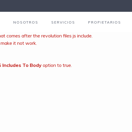
R
NOSOTROS
SERVICIOS
PROPIETARIOS
at comes after the revolution files js include.
d make it not work.
S Includes To Body
option to true.