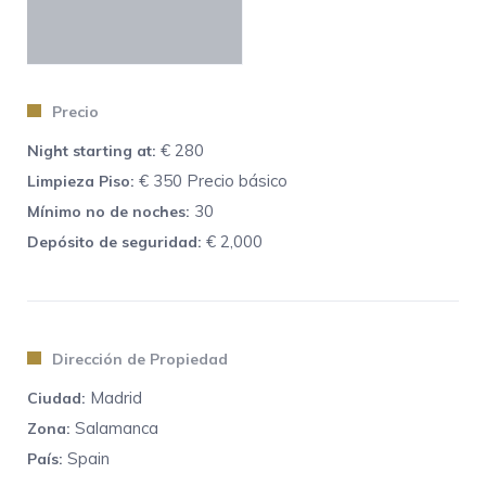
familiares o entre amigos, con modernas sillas de cuero,
que, en ocasiones, puede sustituir perfectamente la zona
del comedor. La madera natural en todos los suelos
aporta a la estancia una sensación de calidez y hogar.
Precio
Para llegar a los tres dormitorios, el camino es por un
€ 280
Night starting at:
pasillo que abre paso al primero de ellos, sorprendiendo a
€ 350 Precio básico
Limpieza Piso:
los huéspedes por su amplitud. Equipado con una cama
30
Mínimo no de noches:
matrimonial, se trata de un espacio donde se respira
€ 2,000
Depósito de seguridad:
tranquilidad y serenidad. Dispone de un cómodo armario
de madera y un baño en suite con ducha.
Ideal también para parejas, se presenta la segunda
habitación con cama matrimonial y baño en suite,
Dirección de Propiedad
compartido con el tercer dormitorio, que tiene una cama
nido individual, adaptada para familias con niños.
Madrid
Ciudad:
Completa la distribución de esta
maravillosa vivienda
, un
Salamanca
Zona:
cuarto de baño diseñado para invitados, sin dejar de
Spain
País:
desplegar numerosos atributos, dedicados a los viajeros