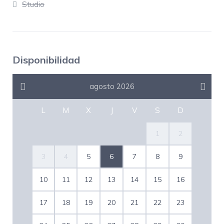
Studio
temporales no vacacionales
por motivos justificado
s
,
conforme a la normativa vigente y el artículo 3 de la Ley de
Arrendamientos Urbanos.
Se requiere firmar contrato de alquiler y fianza legal.
No se incluyen servicios turísticos ni de hotel.
Disponibilidad
agosto 2026
L
M
X
J
V
S
D
1
2
3
4
5
6
7
8
9
10
11
12
13
14
15
16
17
18
19
20
21
22
23