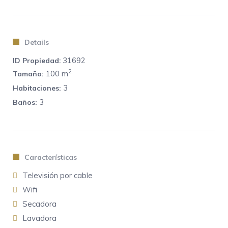
que quieran alojarse en uno de los barrios más exclusivos
de Madrid.
El barrio
Details
Esta sofisticada zona de la capital se encuentra muy cerca
31692
ID Propiedad:
el Parque de El Retiro, el corazón verde en plena ciudad,
2
100 m
Tamaño:
recomendado para un encuentro con la naturaleza o una
3
Habitaciones:
buena sesión de running o de patinaje, muy de moda en la
3
Baños:
actualidad. La versatilidad de Jorge Juan Apartment se
amplía para los amantes del shopping, pues muy cerca se
encuentra la Milla de Oro, epicentro de las boutiques más
icónicas de Madrid, en las calles Serrano, Velázquez u
Ortega y Gasset, con las tiendas de Dior, Hermès, Chanel,
Características
o las clásicas Prada y Loewe.
Televisión por cable
La experiencia
Wifi
A pocos metros del
moderno
piso
amueblado
, el centro
Secadora
WiZink Center Madrid ofrece una oferta de eventos
Lavadora
musicales del panorama nacional e internacional, así como