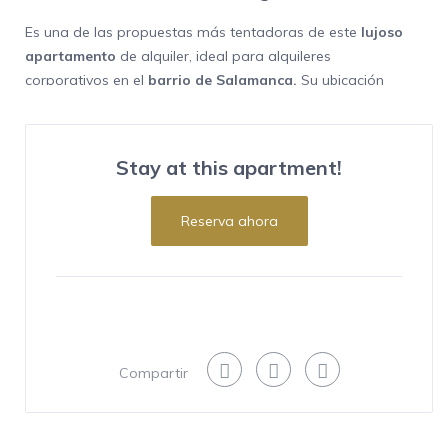
Es una de las propuestas más tentadoras de este
lujoso
apartamento
de alquiler, ideal para alquileres
corporativos en el
barrio de Salamanca.
Su ubicación
privilegiada lo convierte en una estancia ideal para
disfrutar de unas vacaciones originales. Cuidadosamente
decorado con piezas de diseño y una distribución
Stay at this apartment!
funcional, dispone de tres habitaciones y una capacidad
para albergar hasta seis personas, en una superficie de
Reserva ahora
100 m2.
El barrio
Con una nutrida oferta de tiendas y restaurantes más
exclusivos de la ciudad, el alojamiento combina dosis de
tranquilidad, junto a la cercanía de algunos de los lugares
más deseados de Madrid. Así que no es de extrañar que
Compartir
surja un encuentro con alguna personalidad conocida.
La experiencia