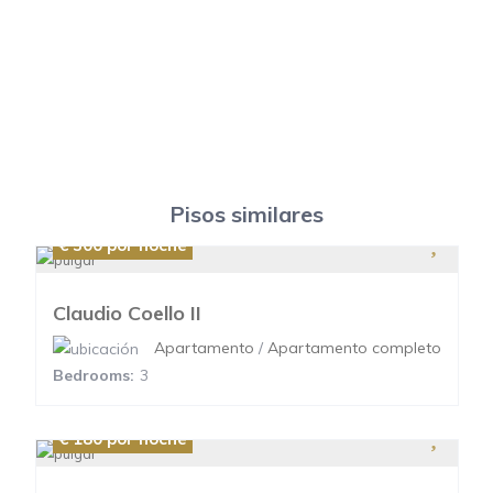
Pisos similares
€ 300
por noche
Claudio Coello II
Apartamento
/
Apartamento completo
Bedrooms:
3
€ 180
por noche