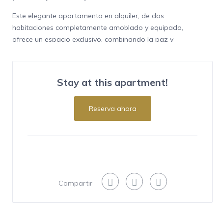
Este elegante apartamento en alquiler, de dos
habitaciones completamente amoblado y equipado,
ofrece un espacio exclusivo, combinando la paz y
tranquilidad de la zona. Muy luminoso tiene una
localización privilegiada, sin dejar de estar cerca del centro
de la ciudad. Es perfecto para los amantes del ejercicio y
Stay at this apartment!
runners, que cuidan su estado físico. Y muy cerca de las
famosas calles Serrano y Velázquez, conocidas por sus
Reserva ahora
exclusivas tiendas como Loewe, Prada y Carolina Herrera,
así como reconocidos restaurantes como El Paraguas,
Goizeko Wellington o Ten con Ten, ideales para disfrutar
de la alta gastronomía madrileña, además de todos los
servicios que puedan hacer falta a pocos pasos.
Características
Compartir
Este exclusivo y confortable Apartamento en Salamanca
Madrid de 90 m2 destaca por su decoración sobria y
moderna, elegante mobiliario y una armoniosa iluminación.